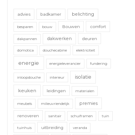
belichting
advies
badkamer
Bouwen
comfort
besparen
bouw
dakwerken
deuren
dakpannen
domotica
douchecabine
elektriciteit
energie
energieleverancier
fundering
isolatie
inloopdouche
interieur
keuken
leidingen
materialen
premies
meubels
milieuvriendelijk
renoveren
sanitair
schuiframen
tuin
uitbreiding
tuinhuis
veranda