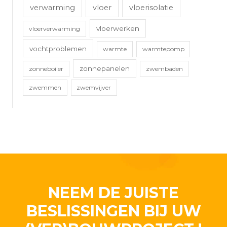
verwarming
vloer
vloerisolatie
vloerwerken
vloerverwarming
vochtproblemen
warmte
warmtepomp
zonnepanelen
zonneboiler
zwembaden
zwemmen
zwemvijver
NEEM DE JUISTE
BESLISSINGEN BIJ UW