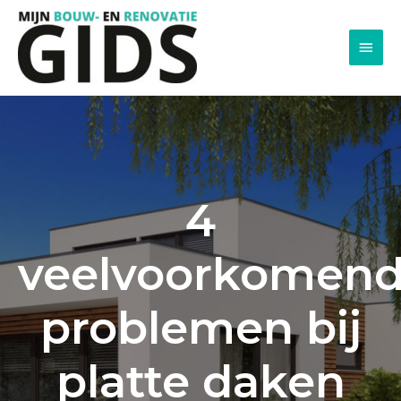
Men
princ
4
veelvoorkomen
problemen bij
platte daken