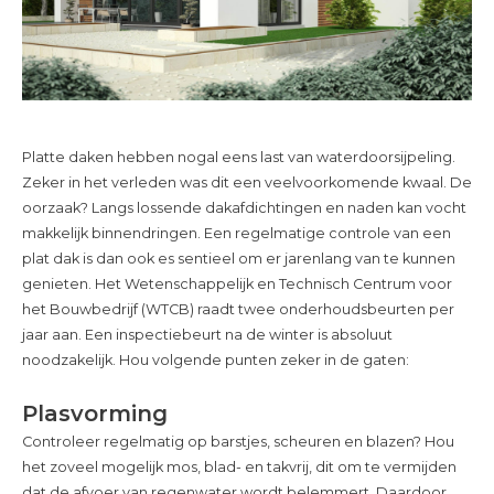
Platte daken hebben nogal eens last van waterdoorsijpeling.
Zeker in het verleden was dit een veelvoorkomende kwaal. De
oorzaak? Langs lossende dakafdichtingen en naden kan vocht
makkelijk binnendringen. Een regelmatige controle van een
plat dak is dan ook es sentieel om er jarenlang van te kunnen
genieten. Het Wetenschappelijk en Technisch Centrum voor
het Bouwbedrijf (WTCB) raadt twee onderhoudsbeurten per
jaar aan. Een inspectiebeurt na de winter is absoluut
noodzakelijk. Hou volgende punten zeker in de gaten:
Plasvorming
Controleer regelmatig op barstjes, scheuren en blazen? Hou
het zoveel mogelijk mos, blad- en takvrij, dit om te vermijden
dat de afvoer van regenwater wordt belemmert. Daardoor