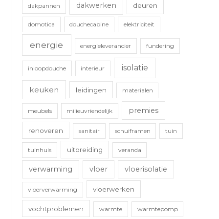
dakwerken
deuren
dakpannen
domotica
douchecabine
elektriciteit
energie
energieleverancier
fundering
isolatie
inloopdouche
interieur
keuken
leidingen
materialen
premies
meubels
milieuvriendelijk
renoveren
sanitair
schuiframen
tuin
uitbreiding
tuinhuis
veranda
verwarming
vloer
vloerisolatie
vloerwerken
vloerverwarming
vochtproblemen
warmte
warmtepomp