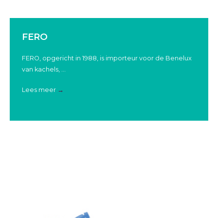
FERO
FERO, opgericht in 1988, is importeur voor de Benelux
van kachels, ...
Lees meer
→