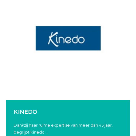
KINEDO
Dankzij haar ruime expertise van meer dan 45 jaar,
begrijpt Kinedo ...