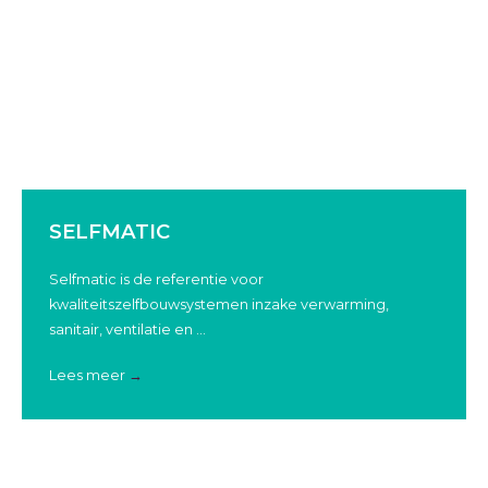
SELFMATIC
Selfmatic is de referentie voor
kwaliteitszelfbouwsystemen inzake verwarming,
sanitair, ventilatie en ...
Lees meer
→