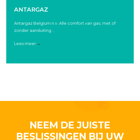
ANTARGAZ
Antargaz Belgium n.v. Alle comfort van gas, met of
zonder aansluiting ...
Lees meer
→
NEEM DE JUISTE
BESLISSINGEN BIJ UW