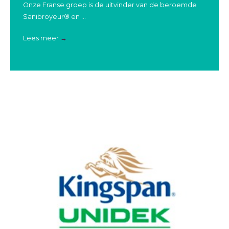
Onze Franse groep is de uitvinder van de beroemde
Sanibroyeur® en ...
Lees meer
→