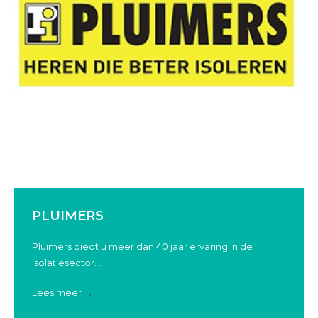
PLUIMERS
Pluimers biedt u meer dan 40 jaar ervaring in de
isolatiesector. ...
Lees meer
→