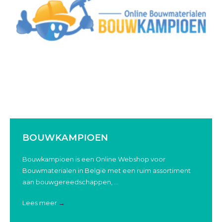
BOUWKAMPIOEN
Bouwkampioen is een Online Webshop voor
Bouwmaterialen in België met een ruim assortiment
aan bouwgereedschappen, ...
Lees meer
→