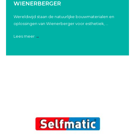
WIENERBERGER
Wereldwijd staan de natuurlijke bouwmaterialen en
oplossingen van Wienerberger voor esthetiek, ...
Lees meer
→