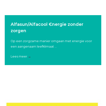
Alfasun/Alfacool €nergie zonder
zorgen
Op een zorgzame manier omgaan met energie voor
een aangenaam leefklimaat ...
Lees meer
→