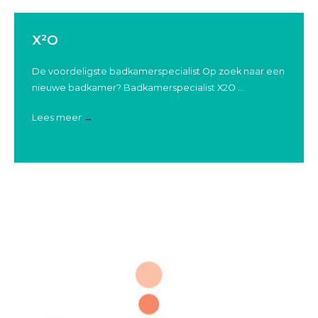
X²O
De voordeligste badkamerspecialist Op zoek naar een
nieuwe badkamer? Badkamerspecialist X2O ...
Lees meer
→