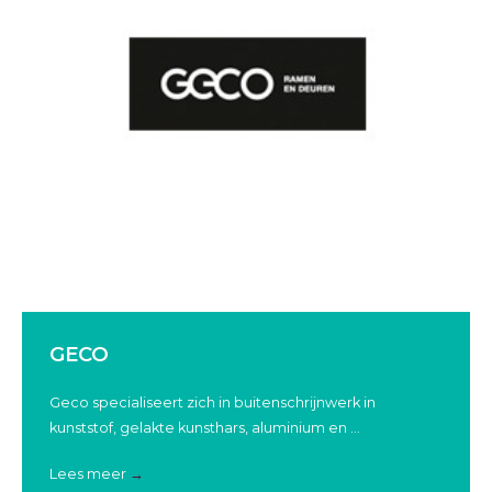
GECO
Geco specialiseert zich in buitenschrijnwerk in
kunststof, gelakte kunsthars, aluminium en ...
Lees meer
→