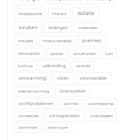
isolatie
inloopdouche
interieur
keuken
leidingen
materialen
premies
meubels
milieuvriendelijk
renoveren
sanitair
schuiframen
tuin
uitbreiding
tuinhuis
veranda
verwarming
vloer
vloerisolatie
vloerwerken
vloerverwarming
vochtproblemen
warmte
warmtepomp
zonnepanelen
zonneboiler
zwembaden
zwemmen
zwemvijver