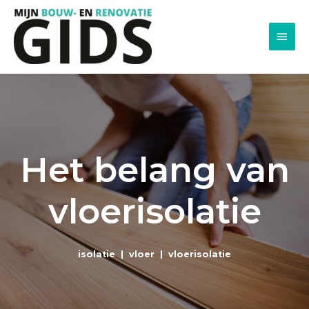
Men
princ
Het belang van
vloerisolatie
isolatie
|
vloer
|
vloerisolatie