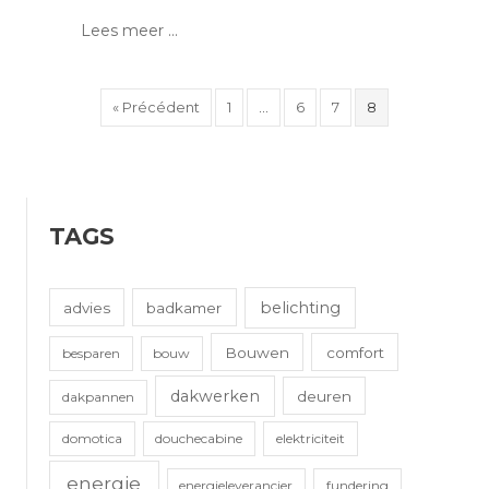
Lees meer ...
« Précédent
1
…
6
7
8
TAGS
belichting
advies
badkamer
Bouwen
comfort
besparen
bouw
dakwerken
deuren
dakpannen
domotica
douchecabine
elektriciteit
energie
energieleverancier
fundering